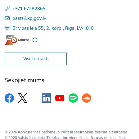
+371 67282865
E-pasts:
pasts@kp.gov.lv
Brīvības iela 55, 2. korp., Rīga, LV-1010
Visi kontakti
Sekojiet mums
© 2026 Konkurences padome, publicētā satura visas tiesības aizsargātas.
© 2020 Valsts kanceleja, Tīmekļvietņu vienotās platformas visas tiesības