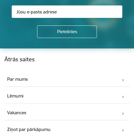
Kājene
Ātrās saites
Par mums
Lēmumi
Vakances
Ziņot par pārkāpumu