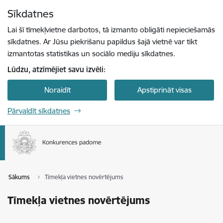
Pāriet uz lapas saturu
Sīkdatnes
Spied
lai meklētu
Enter
Lai šī tīmekļvietne darbotos, tā izmanto obligāti nepieciešamās
sīkdatnes. Ar Jūsu piekrišanu papildus šajā vietnē var tikt
izmantotas statistikas un sociālo mediju sīkdatnes.
Lūdzu, atzīmējiet savu izvēli:
Noraidīt
Apstiprināt visas
Pārvaldīt sīkdatnes
Sākums
Tīmekļa vietnes novērtējums
Tīmekļa vietnes novērtējums