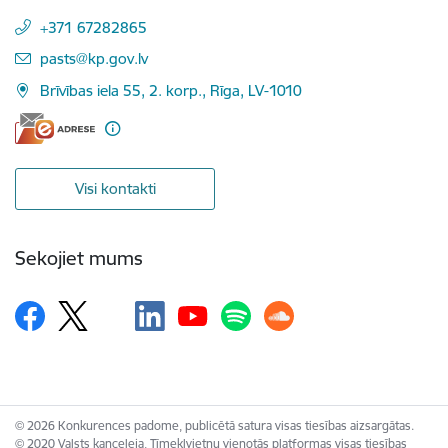
+371 67282865
E-pasts:
pasts@kp.gov.lv
Brīvības iela 55, 2. korp., Rīga, LV-1010
Visi kontakti
Sekojiet mums
© 2026 Konkurences padome, publicētā satura visas tiesības aizsargātas.
© 2020 Valsts kanceleja, Tīmekļvietņu vienotās platformas visas tiesības