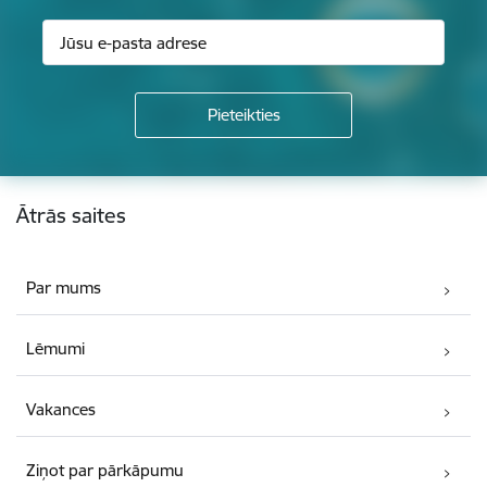
Kājene
Ātrās saites
Par mums
Lēmumi
Vakances
Ziņot par pārkāpumu