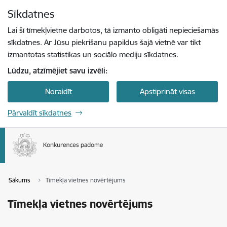
Pāriet uz lapas saturu
Sīkdatnes
Spied
lai meklētu
Enter
Lai šī tīmekļvietne darbotos, tā izmanto obligāti nepieciešamās
sīkdatnes. Ar Jūsu piekrišanu papildus šajā vietnē var tikt
izmantotas statistikas un sociālo mediju sīkdatnes.
Lūdzu, atzīmējiet savu izvēli:
Noraidīt
Apstiprināt visas
Pārvaldīt sīkdatnes
Sākums
Tīmekļa vietnes novērtējums
Tīmekļa vietnes novērtējums