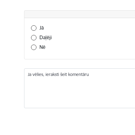
Vai šī informācija bija noderīga?
Jā
Daļēji
Nē
Ja vēlies, ieraksti šeit komentāru