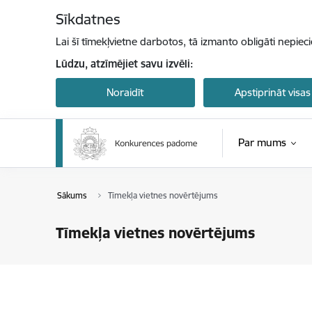
Pāriet uz lapas saturu
Sīkdatnes
Lai šī tīmekļvietne darbotos, tā izmanto obligāti nepiec
Lūdzu, atzīmējiet savu izvēli:
Noraidīt
Apstiprināt visas
Par mums
Sākums
Tīmekļa vietnes novērtējums
Tīmekļa vietnes novērtējums