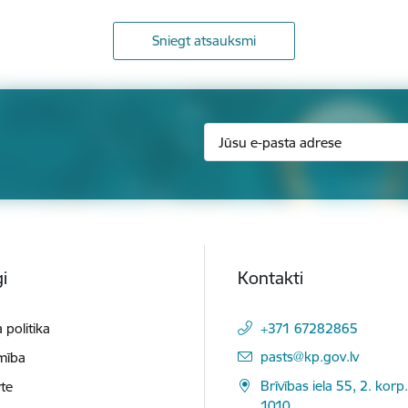
Sniegt atsauksmi
i
Kontakti
 politika
+371 67282865
E-pasts:
pasts@kp.gov.lv
mība
Brīvības iela 55, 2. korp.
te
1010