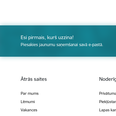
Esi pirmais, kurš uzzina!
Piesakies jaunumu saņemšanai savā e-pastā.
Kājene
Ātrās saites
Noderīg
Par mums
Privātuma
Lēmumi
Piekļūsta
Vakances
Lapas kar