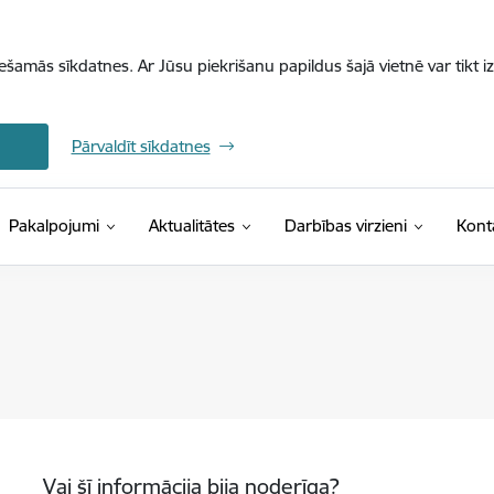
iešamās sīkdatnes. Ar Jūsu piekrišanu papildus šajā vietnē var tikt i
Pārvaldīt sīkdatnes
Pakalpojumi
Aktualitātes
Darbības virzieni
Kont
Vai šī informācija bija noderīga?