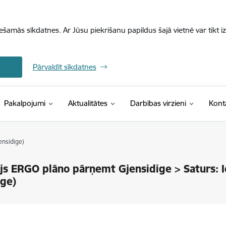
iešamās sīkdatnes. Ar Jūsu piekrišanu papildus šajā vietnē var tikt i
Pārvaldīt sīkdatnes
Pakalpojumi
Aktualitātes
Darbības virzieni
Kont
ensidige)
s ERGO plāno pārņemt Gjensidige > Saturs: I
ige)