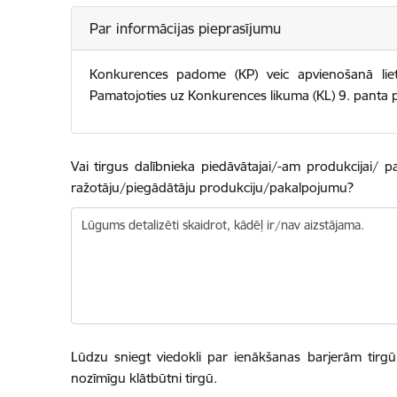
Par informācijas pieprasījumu
Konkurences padome (KP) veic apvienošanā li
Pamatojoties uz Konkurences likuma (KL) 9. panta p
Vai tirgus dalībnieka piedāvātajai/-am produkcijai/
ražotāju/piegādātāju produkciju/pakalpojumu?
Lūgums detalizēti skaidrot, kādēļ ir/nav aizstājama.
Lūdzu sniegt viedokli par ienākšanas barjerām tirg
nozīmīgu klātbūtni tirgū.