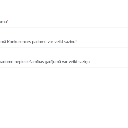
mumu
ījumā Konkurences padome var veikt saziņu
padome nepieciešamības gadījumā var veikt saziņu