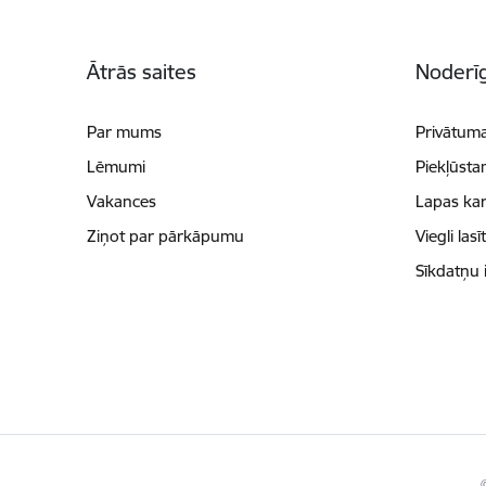
Kājene
Ātrās saites
Noderīg
Par mums
Privātuma
Lēmumi
Piekļūsta
Vakances
Lapas kar
Ziņot par pārkāpumu
Viegli lasī
Sīkdatņu 
©