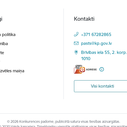
i
Kontakti
 politika
+371 67282865
E-pasts:
pasts@kp.gov.lv
mība
Brīvības iela 55, 2. korp.
te
1010
t
izvēles maiņa
Visi kontakti
© 2026 Konkurences padome, publicētā satura visas tiesības aizsargātas.
 2020 Valsts kanceleja, Tīmekļvietņu vienotās platformas visas tiesības aizsargāta