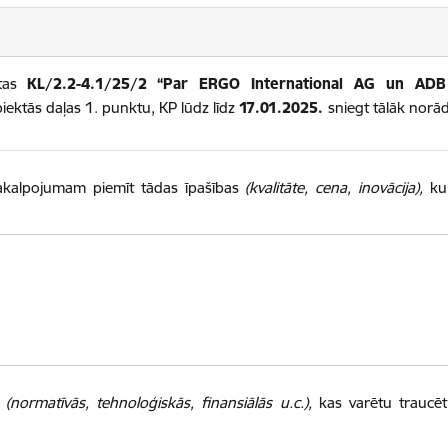
etas
KL/2.2-4.1/25/2 “Par ERGO International AG un ADB 
iektās daļas 1. punktu, KP lūdz līdz
17.01.2025.
sniegt tālāk norād
 pakalpojumam piemīt tādas īpašības
(kvalitāte, cena, inovācija),
kur
ū
(normatīvās, tehnoloģiskās, finansiālās u.c.),
kas varētu traucēt