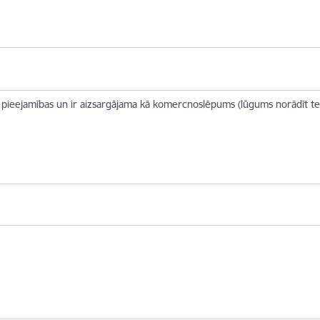
 pieejamības un ir aizsargājama kā komercnoslēpums (lūgums norādīt term