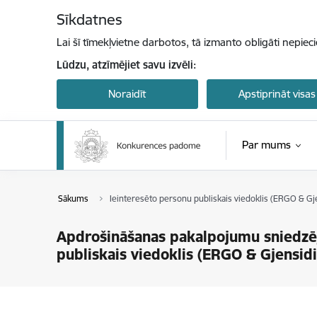
Pāriet uz lapas saturu
Sīkdatnes
Lai šī tīmekļvietne darbotos, tā izmanto obligāti nepiec
Lūdzu, atzīmējiet savu izvēli:
Noraidīt
Apstiprināt visas
Par mums
Sākums
Ieinteresēto personu publiskais viedoklis (ERGO & Gj
Apdrošināšanas pakalpojumu sniedzēj
publiskais viedoklis (ERGO & Gjensid