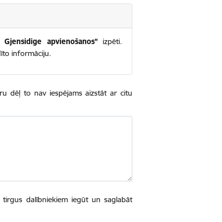
Gjensidige apvienošanos”
izpēti.
īto informāciju.
u dēļ to nav iespējams aizstāt ar citu
 tirgus dalībniekiem iegūt un saglabāt