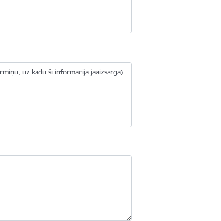
iņu, uz kādu šī informācija jāaizsargā).